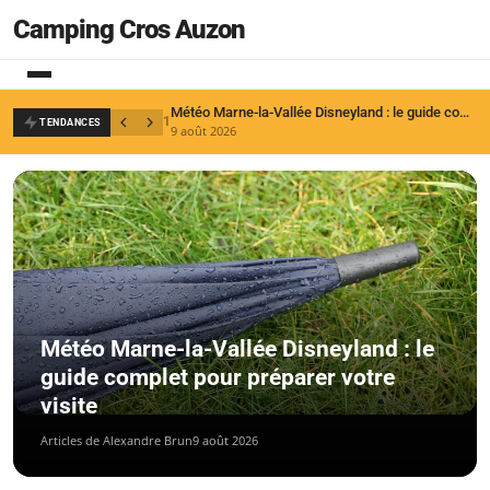
Camping Cros Auzon
Météo Marne-la-Vallée Disneyland : le guide complet pour préparer votre visite
1
2
TENDANCES
9 août 2026
6
Météo Marne-la-Vallée Disneyland : le
guide complet pour préparer votre
visite
Articles de Alexandre Brun
9 août 2026