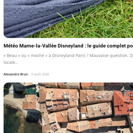
Météo Marne-la-Vallée Disneyland : le guide complet pou
« Beau » ou « moche » à Disneyland Paris ? Mauvaise question.
locale…
Alexandre Brun
9 août 2026