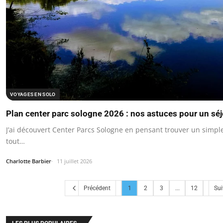
VOYAGES EN SOLO
Plan center parc sologne 2026 : nos astuces pour un séj
J’ai découvert Center Parcs Sologne en pensant trouver un simpl
tout…
Charlotte Barbier
11 juillet 2026
Précédent
1
2
3
...
12
Sui