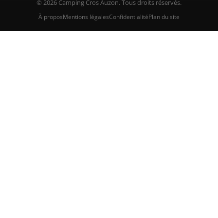
© 2026 Camping Cros Auzon. Tous droits réservés.
À propos
Mentions légales
Confidentialité
Plan du site