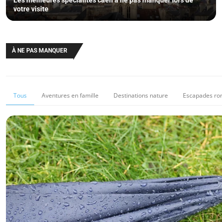
Les meilleures spécialités caen à ne pas manquer lors de
votre visite
À NE PAS MANQUER
Tous
Aventures en famille
Destinations nature
Escapades ro