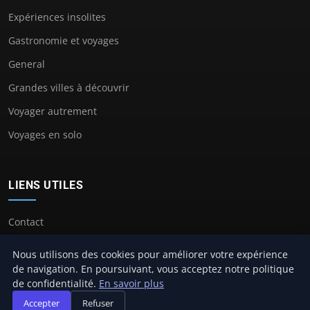
Expériences insolites
Gastronomie et voyages
General
Grandes villes à découvrir
Voyager autrement
Voyages en solo
LIENS UTILES
Contact
Nous utilisons des cookies pour améliorer votre expérience
de navigation. En poursuivant, vous acceptez notre politique
de confidentialité.
En savoir plus
© 2026 Camping Cros Auzon. Tous droits réservés.
Accepter
Refuser
À propos
Mentions légales
Confidentialité
Plan du site