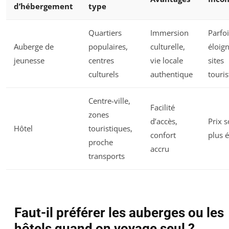
d’hébergement
type
Quartiers
Immersion
Parfoi
Auberge de
populaires,
culturelle,
éloig
jeunesse
centres
vie locale
sites
culturels
authentique
touris
Centre-ville,
Facilité
zones
d’accès,
Prix 
Hôtel
touristiques,
confort
plus 
proche
accru
transports
Faut-il préférer les auberges ou les
hôtels quand on voyage seul ?