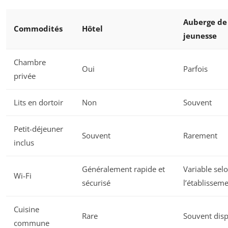
Auberge de
Commodités
Hôtel
jeunesse
Chambre
Oui
Parfois
privée
Lits en dortoir
Non
Souvent
Petit-déjeuner
Souvent
Rarement
inclus
Généralement rapide et
Variable sel
Wi-Fi
sécurisé
l’établissem
Cuisine
Rare
Souvent disp
commune