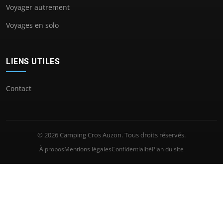
Voyager autrement
Voyages en solo
LIENS UTILES
Contact
© 2026 Camping Cros Auzon. Tous droits réservés.
À propos
Mentions légales
Confidentialité
Plan du site