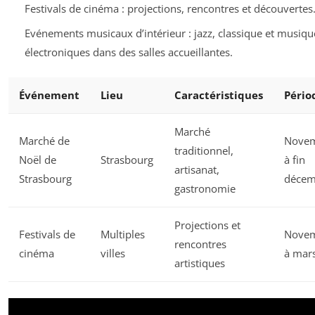
Festivals de cinéma : projections, rencontres et découvertes
Evénements musicaux d’intérieur : jazz, classique et musiqu
électroniques dans des salles accueillantes.
Événement
Lieu
Caractéristiques
Pério
Marché
Marché de
Nove
traditionnel,
Noël de
Strasbourg
à fin
artisanat,
Strasbourg
décem
gastronomie
Projections et
Festivals de
Multiples
Nove
rencontres
cinéma
villes
à mar
artistiques